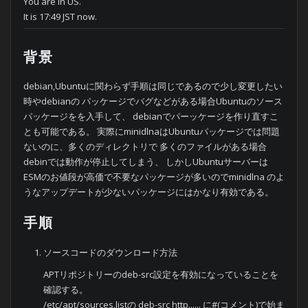
You are in US.
It is 17:49 JST now.
背景
debian,Ubuntuに関わらず手順は同じであるので少し変更したい
時やdebianの パッケージでバグなどがある場合Ubuntuのソース
パッケージをを入手して、 debianでパーッケージを作り直すこ
とも可能である。 実際にminidlnaはUbuntuパッケージでは問題
ないのに、多くのディレクトリで 多くのファイルがある場合
debinでは動作が停止してしまう、 しかしUbuntuサーバーは
ESMのお値段が高価で不要なパッケージが多いのでminidlna のよ
うなアップデートが少ないパッケージにはかなり有効である。
手順
ソースコードのダウンロード方法
APTリポジトリーのdeb-src設定を有効になっていることを
確認する。
/etc/apt/sources.listの deb-src http...... に#(コメント)で始ま