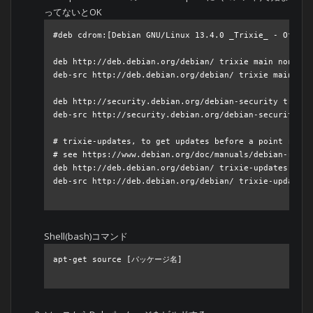
ってないとOK
#deb cdrom:[Debian GNU/Linux 13.4.0 _Trixie_ - Offici
deb http://deb.debian.org/debian/ trixie main non-fre
deb-src http://deb.debian.org/debian/ trixie main non
deb http://security.debian.org/debian-security trixie
deb-src http://security.debian.org/debian-security tr
# trixie-updates, to get updates before a point relea
# see https://www.debian.org/doc/manuals/debian-refer
deb http://deb.debian.org/debian/ trixie-updates main
deb-src http://deb.debian.org/debian/ trixie-updates 
Shell(bash)コマンド
apt-get source [パッケージ名]
