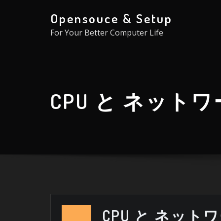
Skip
Opensouce & Setup
to
For Your Better Computer Life
content
CPU と ネット
CPU と ネット