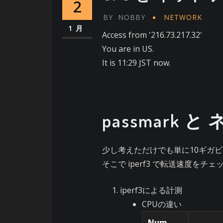
2
BY
NOBBY
NETWORK
1月
Access from '216.73.217.32'
You are in US.
It is 11:29 JST now.
passmark
少し考えただけでも単に10ギガビ
そこで iperf3 で転送速度をチ
iperf3による計測
CPUの違い
Num