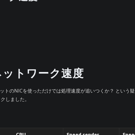
 と ネットワーク速度
ットのNICを使っただけでは処理速度が追いつくか？ という
ェックしました。
CPU
Speed sender
Spee