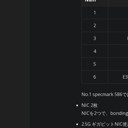
1
2
3
4
5
6
E3
No.1 specmar
NIC 2枚
NICを2つで、bond
2.5G ギガビットNIC