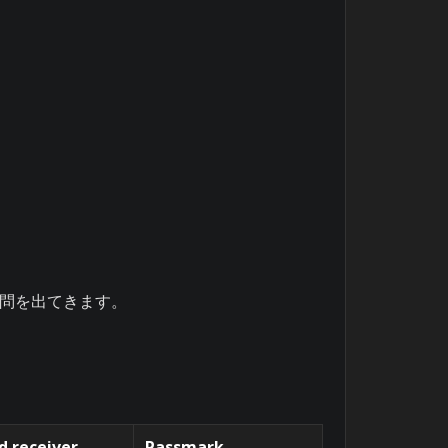
疑問を出てきます。
d receiver
Passmark