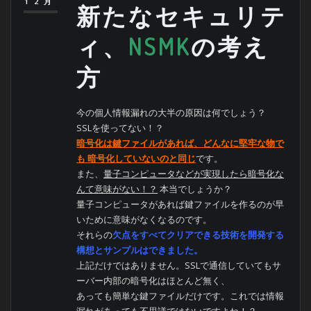
12月
新たなセキュリテ
ィ、
NSMK
の考え
方
今の個人情報漏れの大半の原因は何でしょう？
SSLを使ってない！？
暗号化は鍵ファイルがあれば、どんなに堅牢な物で
も 暗号化していないのと同じ
です。
また、
量子コンピュータなどが実現したら暗号化な
んて意味がない！？
本当でしょうか？
量子コンピュータがあれば鍵ファイルを作るのが早
いために意味がなくなるのです。
それらの
欠点をすべてクリアできる技術を開発する
構想とサンプルはできました。
上記だけではありません。SSLで通信していてもサ
ーバー内部の暗号化はほとんど無く、
あっても簡単な鍵ファイルだけです。これでは情報
漏れがあっても不思議ではないですよね！？